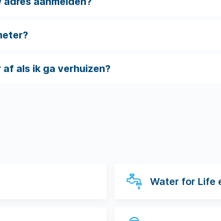
w adres aanmelden?
meter?
af als ik ga verhuizen?
Water for Life 