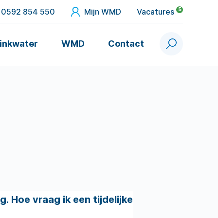
5
0592 854 550
Mijn WMD
Vacatures
inkwater
WMD
Contact
Zoek
. Hoe vraag ik een tijdelijke