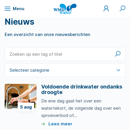
Mijn
Zoek
Menu
WMD
Naar
WMD
Drinkwater
inhoud
Nieuws
Een overzicht van onze nieuwsberichten
Zoeke
Voldoende drinkwater ondanks
droogte
De ene dag gaat het over een
5
aug
watertekort, de volgende dag over een
sproeiverbod of...
Lees meer