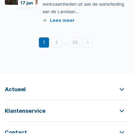
17
jun
werkzaamheden uit aan de waterleiding
aan de Larixlaan...
Lees meer
Volgende
1
2
...
35
pagina
Actueel
Klantenservice
Contact