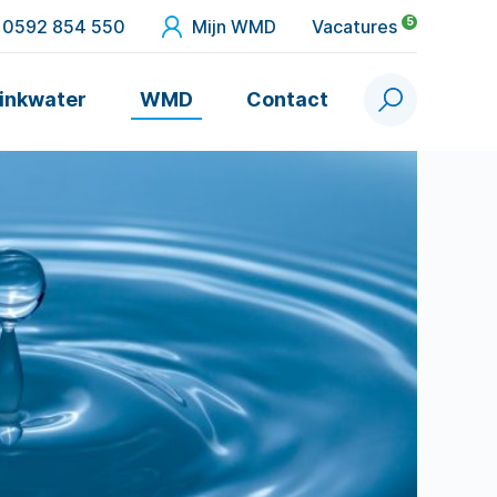
5
0592 854 550
Mijn WMD
Vacatures
inkwater
WMD
Contact
Zoek