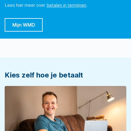
Lees hier meer over
betalen in termijnen
.
Mijn WMD
Kies zelf hoe je betaalt