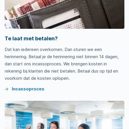
Te laat met betalen?
Dat kan iedereen overkomen. Dan sturen we een
herinnering. Betaal je de herinnering niet binnen 14 dagen,
dan start ons incassoproces. We brengen kosten in
rekening bij klanten die niet betalen. Betaal dus op tijd en
voorkom dat de kosten oplopen.
Incassoproces