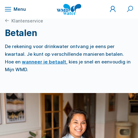
Mijn
Zoek
Menu
WMD
Naar
WMD
Drinkwater
inhoud
Klantenservice
Betalen
De rekening voor drinkwater ontvang je eens per
kwartaal. Je kunt op verschillende manieren betalen.
Hoe en
wanneer je betaalt
, kies je snel en eenvoudig in
Mijn WMD.