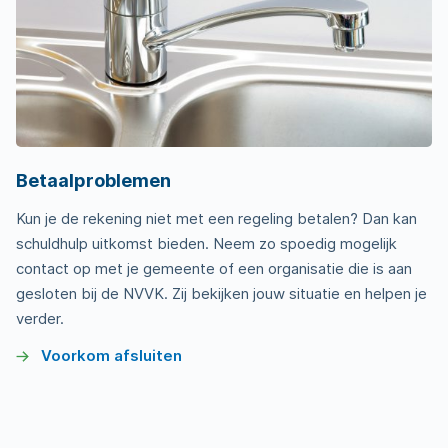
Betaalproblemen
Kun je de rekening niet met een regeling betalen? Dan kan
schuldhulp uitkomst bieden. Neem zo spoedig mogelijk
contact op met je gemeente of een organisatie die is aan
gesloten bij de NVVK. Zij bekijken jouw situatie en helpen je
verder.
Voorkom afsluiten