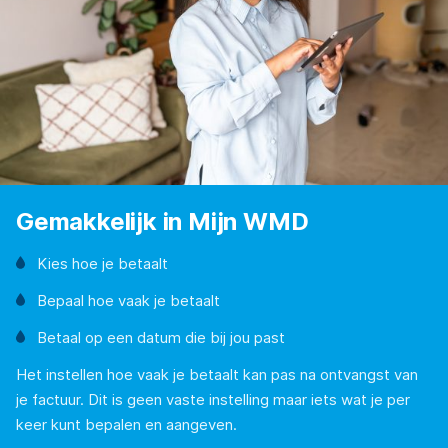
Gemakkelijk in Mijn WMD
Kies hoe je betaalt
Bepaal hoe vaak je betaalt
Betaal op een datum die bij jou past
Het instellen hoe vaak je betaalt kan pas na ontvangst van
je factuur. Dit is geen vaste instelling maar iets wat je per
keer kunt bepalen en aangeven.