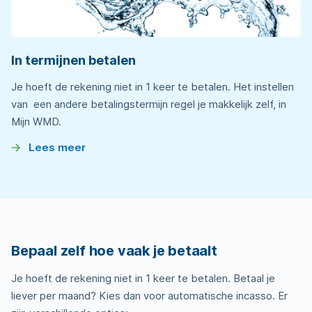
In termijnen betalen
Je hoeft de rekening niet in 1 keer te betalen. Het instellen
van een andere betalingstermijn regel je makkelijk zelf, in
Mijn WMD.
Lees meer
Bepaal zelf hoe vaak je betaalt
Je hoeft de rekening niet in 1 keer te betalen. Betaal je
liever per maand? Kies dan voor automatische incasso. Er