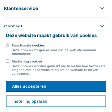
Klantenservice
Contact
Deze website maakt gebruik van cookies
Functionele cookies
Contact
Deze cookies zorgen er voor dat de website normaal
functioneert.
0592 854 550
Marketing cookies
Deze cookies worden gebruikt om te meten hoe bezoekers
Bericht sturen
omgaan met onze website en om de website te blijven
verbeteren.
WMD
Alles accepteren
Drinkwater
Cookie voorkeuren
Voorwaarden
Contact
Beveiliging
Instelling opslaan
Privacy
Disclaimer