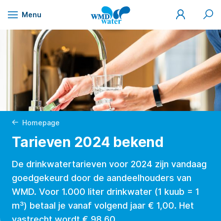
Mijn
Zoek
Menu
WMD
Naar
WMD
Drinkwater
inhoud
Homepage
Tarieven 2024 bekend
De drinkwatertarieven voor 2024 zijn vandaag
goedgekeurd door de aandeelhouders van
WMD. Voor 1.000 liter drinkwater (1 kuub = 1
m³) betaal je vanaf volgend jaar € 1,00. Het
vastrecht wordt € 98,60.