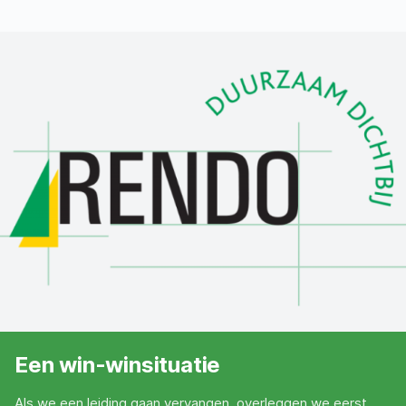
Een win-winsituatie
Als we een leiding gaan vervangen, overleggen we eerst