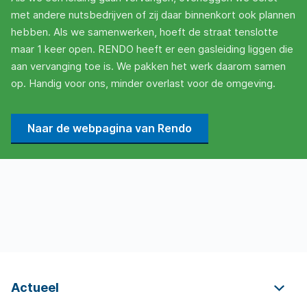
met andere nutsbedrijven of zij daar binnenkort ook plannen
hebben. Als we samenwerken, hoeft de straat tenslotte
maar 1 keer open. RENDO heeft er een gasleiding liggen die
aan vervanging toe is. We pakken het werk daarom samen
op. Handig voor ons, minder overlast voor de omgeving.
Naar de webpagina van Rendo
Actueel