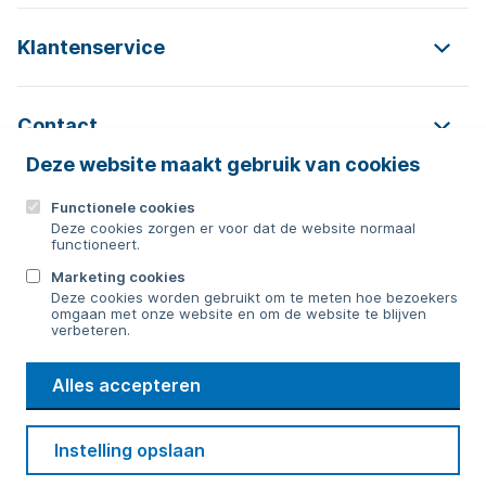
Klantenservice
Contact
Deze website maakt gebruik van cookies
Functionele cookies
Contact
Deze cookies zorgen er voor dat de website normaal
functioneert.
0592 854 550
Marketing cookies
Deze cookies worden gebruikt om te meten hoe bezoekers
Bericht sturen
omgaan met onze website en om de website te blijven
verbeteren.
WMD
Alles accepteren
Drinkwater
Cookie voorkeuren
Voorwaarden
Contact
Beveiliging
Instelling opslaan
Privacy
Disclaimer