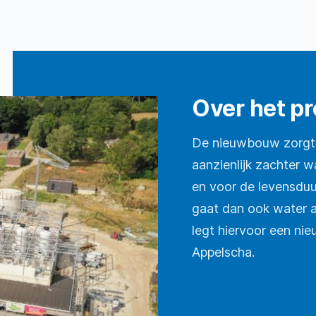
Over het pr
De nieuwbouw zorgt
aanzienlijk zachter wa
en voor de levensdu
gaat dan ook water a
legt hiervoor een nie
Appelscha.