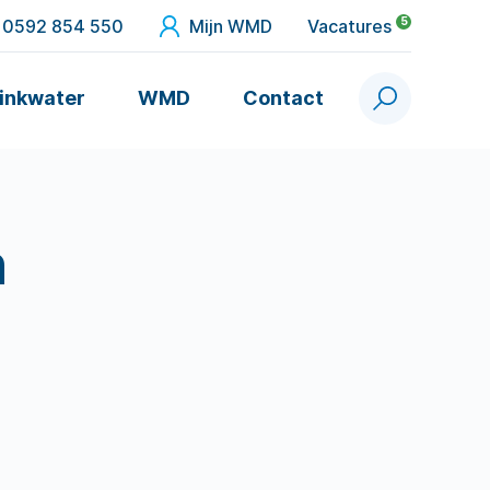
5
0592 854 550
Mijn WMD
Vacatures
inkwater
WMD
Contact
Zoek
n