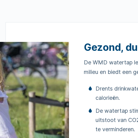
Gezond, du
De WMD watertap lev
milieu en biedt een g
Drents drinkwat
calorieën.
De watertap stim
uitstoot van CO2
te verminderen.