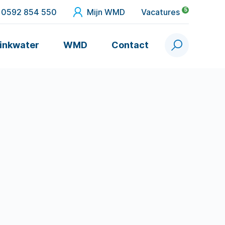
5
0592 854 550
Mijn WMD
Vacatures
inkwater
WMD
Contact
Zoek