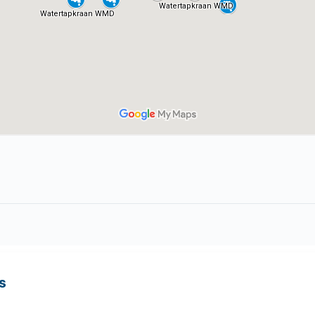
s
en
Tips voor thuis
amheden
Klantenservice