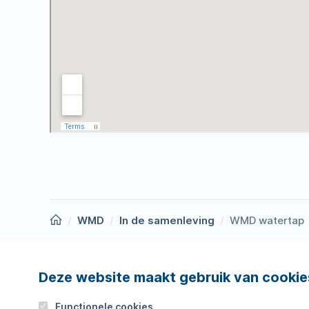
Homepage
WMD
In de samenleving
WMD watertap
Deze website maakt gebruik van cookie
Nieuws
Storing
Werken bij
Werkza
Functionele cookies