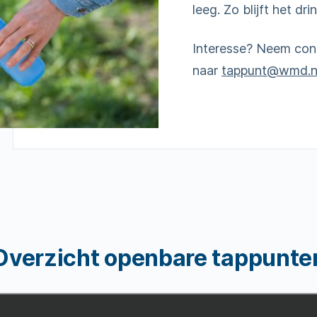
leeg. Zo blijft het dr
Interesse? Neem cont
naar
tappunt@wmd.n
Overzicht openbare tappunte