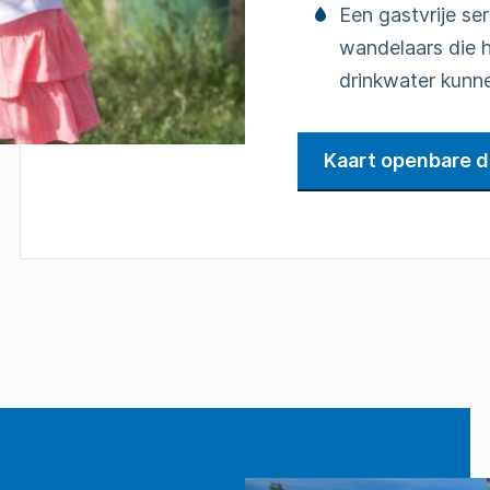
Een gastvrije se
wandelaars die h
drinkwater kunne
Kaart openbare 