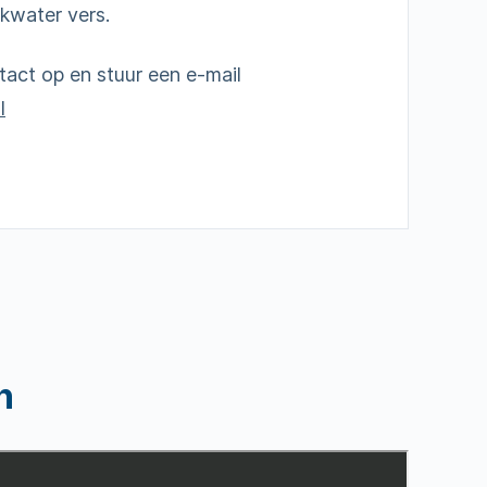
inkwater vers.
act op en stuur een e-mail
l
n