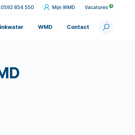
5
0592 854 550
Mijn WMD
Vacatures
inkwater
WMD
Contact
Zoek
WMD