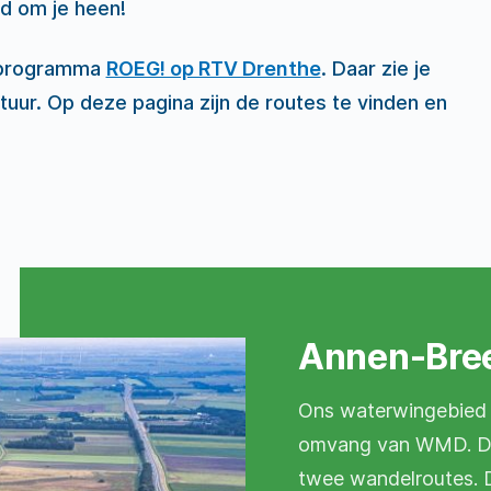
d om je heen!
ieprogramma
ROEG! op RTV Drenthe
. Daar zie je
uur. Op deze pagina zijn de routes te vinden en
Annen-Bre
Ons waterwingebied 
omvang van WMD. Doo
twee wandelroutes. D