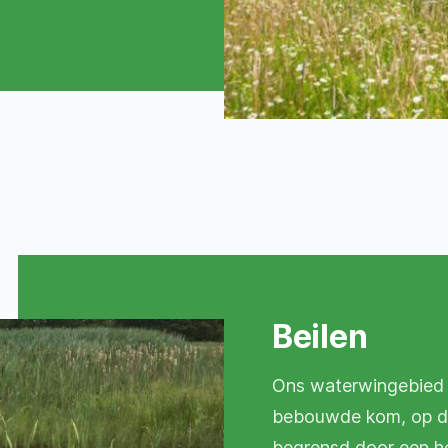
Beilen
Ons waterwingebied i
bebouwde kom, op de 
begrensd door een hou