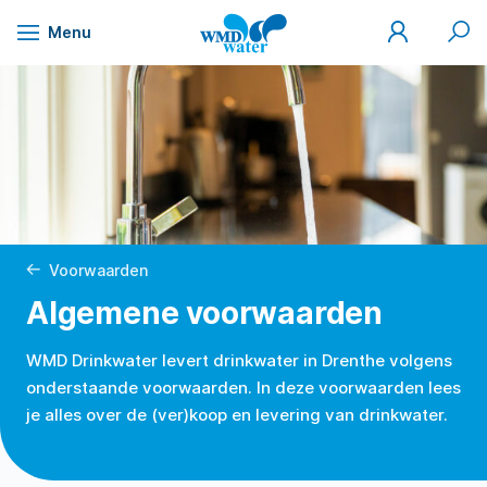
Mijn
Zoek
Menu
WMD
Naar
WMD
Drinkwater
inhoud
Voorwaarden
Algemene voorwaarden
WMD Drinkwater levert drinkwater in Drenthe volgens
onderstaande voorwaarden. In deze voorwaarden lees
je alles over de (ver)koop en levering van drinkwater.