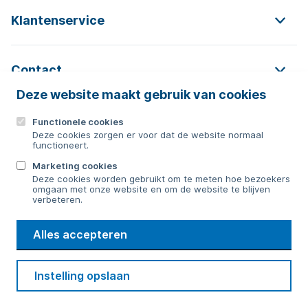
Klantenservice
Contact
Deze website maakt gebruik van cookies
Functionele cookies
Contact
Deze cookies zorgen er voor dat de website normaal
functioneert.
0592 854 550
Marketing cookies
Deze cookies worden gebruikt om te meten hoe bezoekers
Bericht sturen
omgaan met onze website en om de website te blijven
verbeteren.
WMD
Alles accepteren
Drinkwater
Cookie voorkeuren
Voorwaarden
Contact
Beveiliging
Instelling opslaan
Privacy
Disclaimer