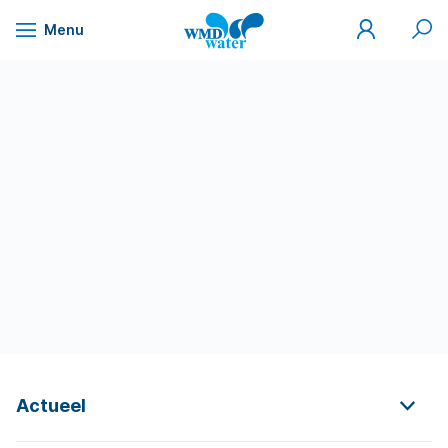
Mijn
Zoek
Menu
WMD
Naar
WMD
Drinkwater
inhoud
Actueel