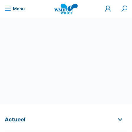
Mijn
Zoek
Menu
WMD
Naar
WMD
Drinkwater
inhoud
Actueel