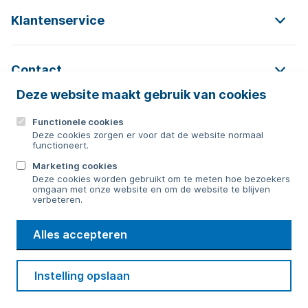
Klantenservice
Contact
Deze website maakt gebruik van cookies
Functionele cookies
Contact
Deze cookies zorgen er voor dat de website normaal
functioneert.
0592 854 550
Marketing cookies
Deze cookies worden gebruikt om te meten hoe bezoekers
Bericht sturen
omgaan met onze website en om de website te blijven
verbeteren.
WMD
Alles accepteren
Drinkwater
Cookie voorkeuren
Voorwaarden
Contact
Beveiliging
Instelling opslaan
Privacy
Disclaimer