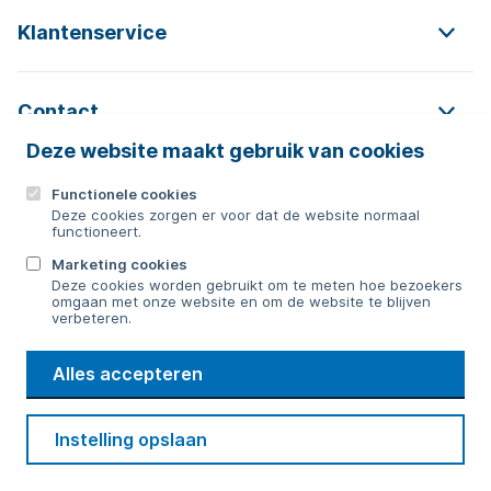
Klantenservice
Contact
Deze website maakt gebruik van cookies
Functionele cookies
Contact
Deze cookies zorgen er voor dat de website normaal
functioneert.
0592 854 550
Marketing cookies
Deze cookies worden gebruikt om te meten hoe bezoekers
Bericht sturen
omgaan met onze website en om de website te blijven
verbeteren.
WMD
Alles accepteren
Drinkwater
Cookie voorkeuren
Voorwaarden
Contact
Beveiliging
Instelling opslaan
Privacy
Disclaimer