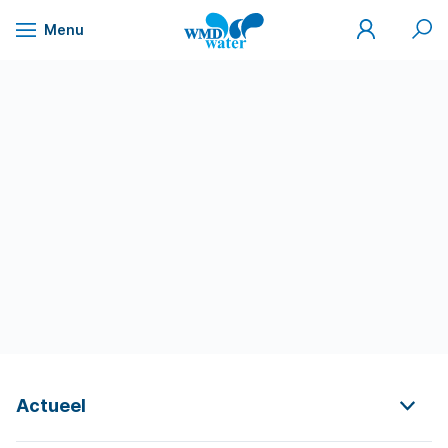
Mijn
Zoek
Menu
WMD
Naar
WMD
Drinkwater
inhoud
Actueel