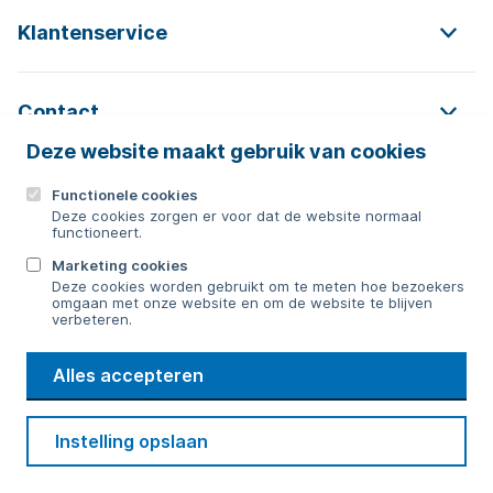
Klantenservice
Contact
Deze website maakt gebruik van cookies
Functionele cookies
Contact
Deze cookies zorgen er voor dat de website normaal
functioneert.
0592 854 550
Marketing cookies
Deze cookies worden gebruikt om te meten hoe bezoekers
Bericht sturen
omgaan met onze website en om de website te blijven
verbeteren.
WMD
Alles accepteren
Drinkwater
Cookie voorkeuren
Voorwaarden
Contact
Beveiliging
Instelling opslaan
Privacy
Disclaimer