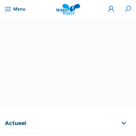
Mijn
Zoek
Menu
WMD
Naar
WMD
Drinkwater
inhoud
Actueel