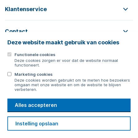
Klantenservice
Contact
Deze website maakt gebruik van cookies
Functionele cookies
Contact
Deze cookies zorgen er voor dat de website normaal
functioneert.
0592 854 550
Marketing cookies
Deze cookies worden gebruikt om te meten hoe bezoekers
Bericht sturen
omgaan met onze website en om de website te blijven
verbeteren.
WMD
Alles accepteren
Drinkwater
Cookie voorkeuren
Voorwaarden
Contact
Beveiliging
Instelling opslaan
Privacy
Disclaimer