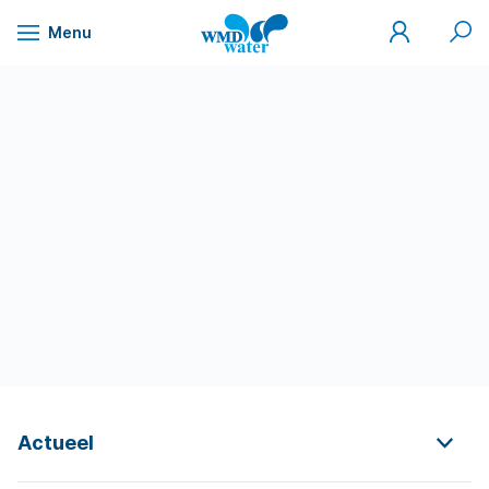
Mijn
Zoek
Menu
WMD
Naar
WMD
Drinkwater
inhoud
Actueel