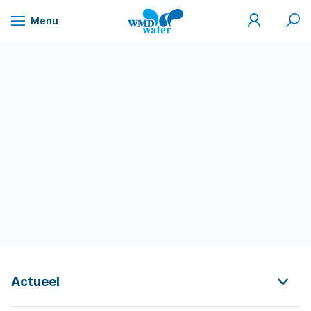
Mijn
Zoek
Menu
WMD
Naar
WMD
Drinkwater
inhoud
Actueel