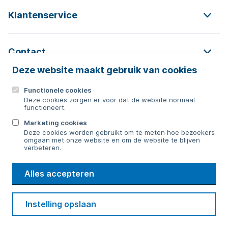
Klantenservice
Contact
Deze website maakt gebruik van cookies
Functionele cookies
Contact
Deze cookies zorgen er voor dat de website normaal
functioneert.
0592 854 550
Marketing cookies
Deze cookies worden gebruikt om te meten hoe bezoekers
Bericht sturen
omgaan met onze website en om de website te blijven
verbeteren.
WMD
Alles accepteren
Drinkwater
Cookie voorkeuren
Voorwaarden
Contact
Beveiliging
Instelling opslaan
Privacy
Disclaimer