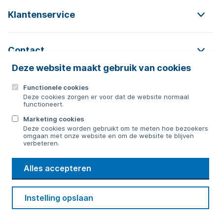
Klantenservice
Contact
Deze website maakt gebruik van cookies
Functionele cookies
Contact
Deze cookies zorgen er voor dat de website normaal
functioneert.
0592 854 550
Marketing cookies
Deze cookies worden gebruikt om te meten hoe bezoekers
Bericht sturen
omgaan met onze website en om de website te blijven
verbeteren.
WMD
Alles accepteren
Drinkwater
Cookie voorkeuren
Voorwaarden
Contact
Beveiliging
Instelling opslaan
Privacy
Disclaimer