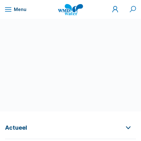
Mijn
Zoek
Menu
WMD
Naar
WMD
Drinkwater
inhoud
Actueel