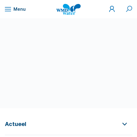
Mijn
Zoek
Menu
WMD
Naar
WMD
Drinkwater
inhoud
Actueel