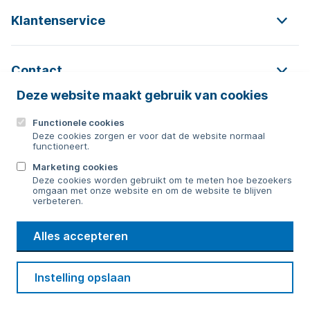
Klantenservice
Contact
Deze website maakt gebruik van cookies
Functionele cookies
Contact
Deze cookies zorgen er voor dat de website normaal
functioneert.
0592 854 550
Marketing cookies
Deze cookies worden gebruikt om te meten hoe bezoekers
Bericht sturen
omgaan met onze website en om de website te blijven
verbeteren.
WMD
Alles accepteren
Drinkwater
Cookie voorkeuren
Voorwaarden
Contact
Beveiliging
Instelling opslaan
Privacy
Disclaimer