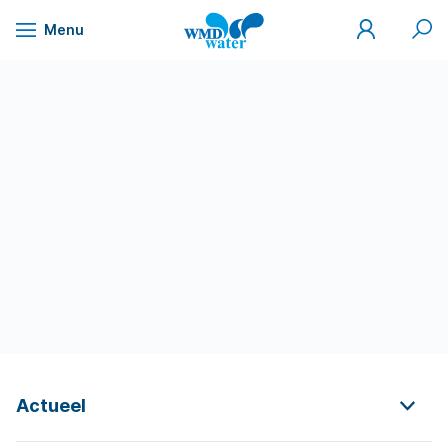
Mijn
Zoek
Menu
WMD
Naar
WMD
Drinkwater
inhoud
Actueel