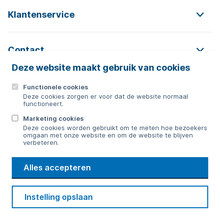
Klantenservice
Contact
Deze website maakt gebruik van cookies
Functionele cookies
Contact
Deze cookies zorgen er voor dat de website normaal
functioneert.
0592 854 550
Marketing cookies
Deze cookies worden gebruikt om te meten hoe bezoekers
Bericht sturen
omgaan met onze website en om de website te blijven
verbeteren.
WMD
Alles accepteren
Drinkwater
Cookie voorkeuren
Voorwaarden
Contact
Beveiliging
Instelling opslaan
Privacy
Disclaimer