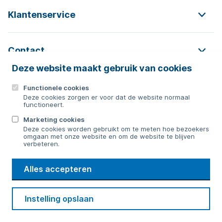
Klantenservice
Contact
Deze website maakt gebruik van cookies
Functionele cookies
Contact
Deze cookies zorgen er voor dat de website normaal
functioneert.
0592 854 550
Marketing cookies
Deze cookies worden gebruikt om te meten hoe bezoekers
Bericht sturen
omgaan met onze website en om de website te blijven
verbeteren.
WMD
Alles accepteren
Drinkwater
Cookie voorkeuren
Voorwaarden
Contact
Beveiliging
Instelling opslaan
Privacy
Disclaimer