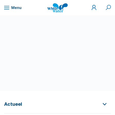
Mijn
Zoek
Menu
WMD
Naar
WMD
Drinkwater
inhoud
Actueel