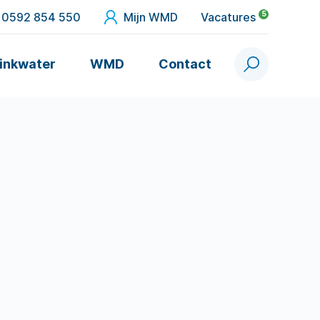
5
0592 854 550
Mijn WMD
Vacatures
inkwater
WMD
Contact
Zoek