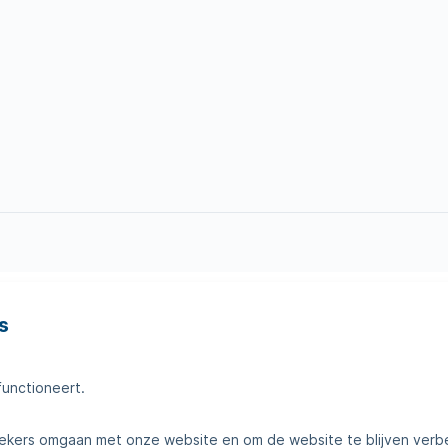
s
en
Tips voor thuis
amheden
Klantenservice
functioneert.
telde vragen
Contact
kers omgaan met onze website en om de website te blijven verb