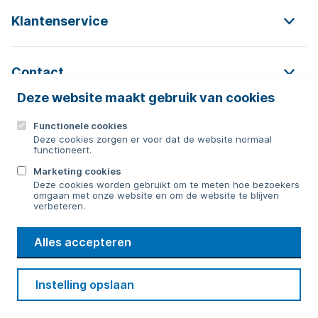
Klantenservice
Contact
Deze website maakt gebruik van cookies
Functionele cookies
Contact
Deze cookies zorgen er voor dat de website normaal
functioneert.
0592 854 550
Marketing cookies
Deze cookies worden gebruikt om te meten hoe bezoekers
Bericht sturen
omgaan met onze website en om de website te blijven
verbeteren.
WMD
Alles accepteren
Drinkwater
Cookie voorkeuren
Voorwaarden
Contact
Beveiliging
Instelling opslaan
Privacy
Disclaimer