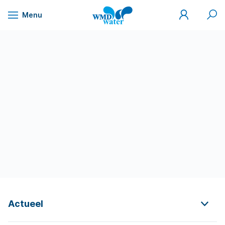
Mijn
Zoek
Menu
WMD
Naar
WMD
Drinkwater
inhoud
Actueel