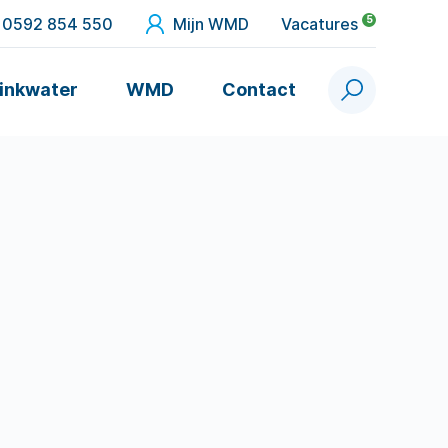
5
0592 854 550
Mijn WMD
Vacatures
inkwater
WMD
Contact
Zoek