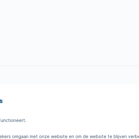
s
en
Tips voor thuis
amheden
Klantenservice
functioneert.
telde vragen
Contact
kers omgaan met onze website en om de website te blijven verb