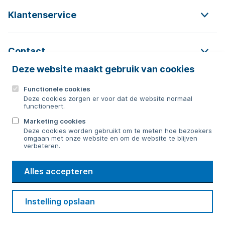
Klantenservice
Contact
Deze website maakt gebruik van cookies
Functionele cookies
Contact
Deze cookies zorgen er voor dat de website normaal
functioneert.
0592 854 550
Marketing cookies
Deze cookies worden gebruikt om te meten hoe bezoekers
Bericht sturen
omgaan met onze website en om de website te blijven
verbeteren.
WMD
Alles accepteren
Drinkwater
Cookie voorkeuren
Voorwaarden
Contact
Beveiliging
Instelling opslaan
Privacy
Disclaimer