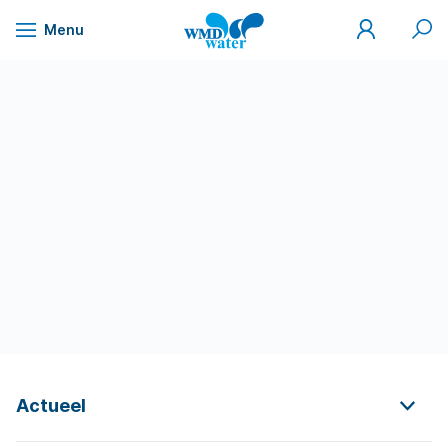
Mijn
Zoek
Menu
WMD
Naar
WMD
Drinkwater
inhoud
Actueel