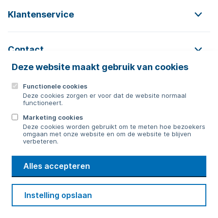
Klantenservice
Contact
Deze website maakt gebruik van cookies
Functionele cookies
Contact
Deze cookies zorgen er voor dat de website normaal
functioneert.
0592 854 550
Marketing cookies
Deze cookies worden gebruikt om te meten hoe bezoekers
Bericht sturen
omgaan met onze website en om de website te blijven
verbeteren.
WMD
Alles accepteren
Drinkwater
Cookie voorkeuren
Voorwaarden
Contact
Beveiliging
Instelling opslaan
Privacy
Disclaimer