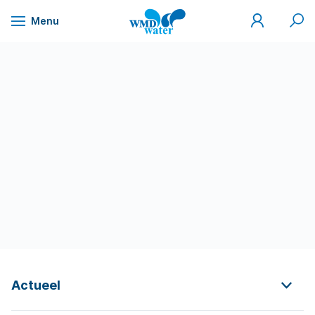
Mijn
Zoek
Menu
WMD
Naar
WMD
Drinkwater
inhoud
Actueel