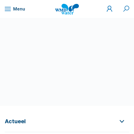
Mijn
Zoek
Menu
WMD
Naar
WMD
Drinkwater
inhoud
Actueel