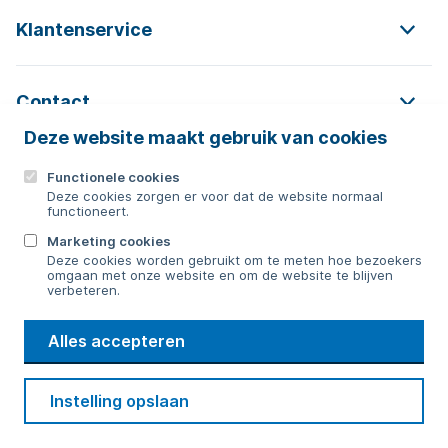
Klantenservice
Contact
Deze website maakt gebruik van cookies
Functionele cookies
Contact
Deze cookies zorgen er voor dat de website normaal
functioneert.
0592 854 550
Marketing cookies
Deze cookies worden gebruikt om te meten hoe bezoekers
Bericht sturen
omgaan met onze website en om de website te blijven
verbeteren.
WMD
Alles accepteren
Drinkwater
Cookie voorkeuren
Voorwaarden
Contact
Beveiliging
Instelling opslaan
Privacy
Disclaimer