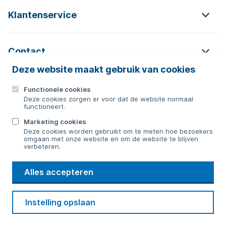
Klantenservice
Contact
Deze website maakt gebruik van cookies
Functionele cookies
Contact
Deze cookies zorgen er voor dat de website normaal
functioneert.
0592 854 550
Marketing cookies
Deze cookies worden gebruikt om te meten hoe bezoekers
Bericht sturen
omgaan met onze website en om de website te blijven
verbeteren.
WMD
Alles accepteren
Drinkwater
Cookie voorkeuren
Voorwaarden
Contact
Beveiliging
Instelling opslaan
Privacy
Disclaimer