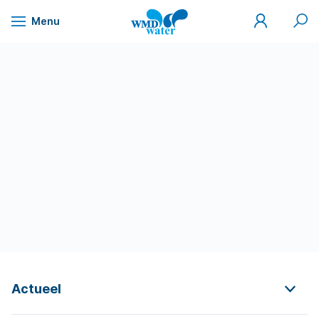
Mijn
Zoek
Menu
WMD
Naar
WMD
Drinkwater
inhoud
Actueel