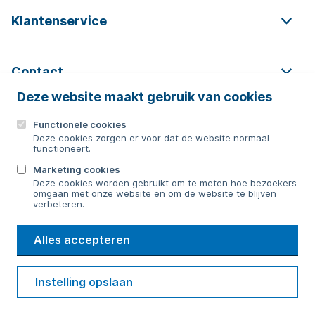
Klantenservice
Contact
Deze website maakt gebruik van cookies
Functionele cookies
Contact
Deze cookies zorgen er voor dat de website normaal
functioneert.
0592 854 550
Marketing cookies
Deze cookies worden gebruikt om te meten hoe bezoekers
Bericht sturen
omgaan met onze website en om de website te blijven
verbeteren.
WMD
Alles accepteren
Drinkwater
Cookie voorkeuren
Voorwaarden
Contact
Beveiliging
Instelling opslaan
Privacy
Disclaimer