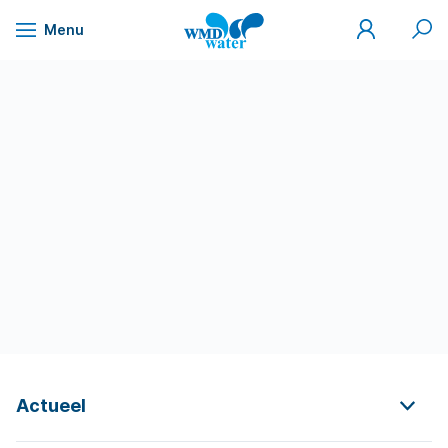
Mijn
Zoek
Menu
WMD
Naar
WMD
Drinkwater
inhoud
Actueel