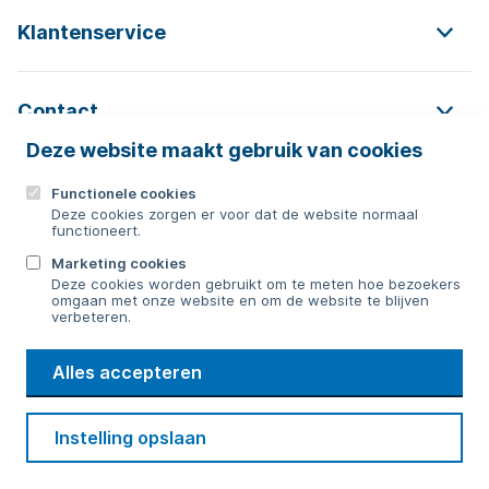
Klantenservice
Contact
Deze website maakt gebruik van cookies
Functionele cookies
Contact
Deze cookies zorgen er voor dat de website normaal
functioneert.
0592 854 550
Marketing cookies
Deze cookies worden gebruikt om te meten hoe bezoekers
Bericht sturen
omgaan met onze website en om de website te blijven
verbeteren.
WMD
Alles accepteren
Drinkwater
Cookie voorkeuren
Voorwaarden
Contact
Beveiliging
Instelling opslaan
Privacy
Disclaimer