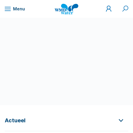
Mijn
Zoek
Menu
WMD
Naar
WMD
Drinkwater
inhoud
Actueel