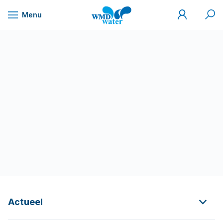
Mijn
Zoek
Menu
WMD
Naar
WMD
Drinkwater
inhoud
Actueel