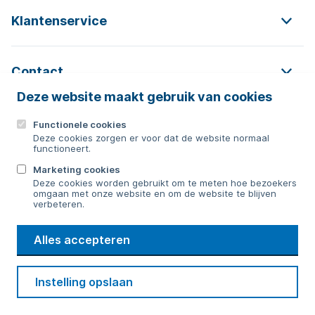
Klantenservice
Contact
Deze website maakt gebruik van cookies
Functionele cookies
Contact
Deze cookies zorgen er voor dat de website normaal
functioneert.
0592 854 550
Marketing cookies
Deze cookies worden gebruikt om te meten hoe bezoekers
Bericht sturen
omgaan met onze website en om de website te blijven
verbeteren.
WMD
Alles accepteren
Drinkwater
Cookie voorkeuren
Voorwaarden
Contact
Beveiliging
Instelling opslaan
Privacy
Disclaimer