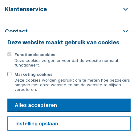
Klantenservice
Contact
Deze website maakt gebruik van cookies
Functionele cookies
Contact
Deze cookies zorgen er voor dat de website normaal
functioneert.
0592 854 550
Marketing cookies
Deze cookies worden gebruikt om te meten hoe bezoekers
Bericht sturen
omgaan met onze website en om de website te blijven
verbeteren.
WMD
Alles accepteren
Drinkwater
Cookie voorkeuren
Voorwaarden
Contact
Beveiliging
Instelling opslaan
Privacy
Disclaimer