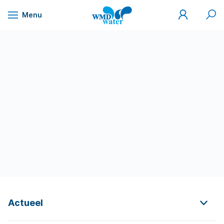
Mijn
Zoek
Menu
WMD
Naar
WMD
Drinkwater
inhoud
Actueel