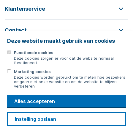
Klantenservice
Contact
Deze website maakt gebruik van cookies
Functionele cookies
Contact
Deze cookies zorgen er voor dat de website normaal
functioneert.
0592 854 550
Marketing cookies
Deze cookies worden gebruikt om te meten hoe bezoekers
Bericht sturen
omgaan met onze website en om de website te blijven
verbeteren.
WMD
Alles accepteren
Drinkwater
Cookie voorkeuren
Voorwaarden
Contact
Beveiliging
Instelling opslaan
Privacy
Disclaimer