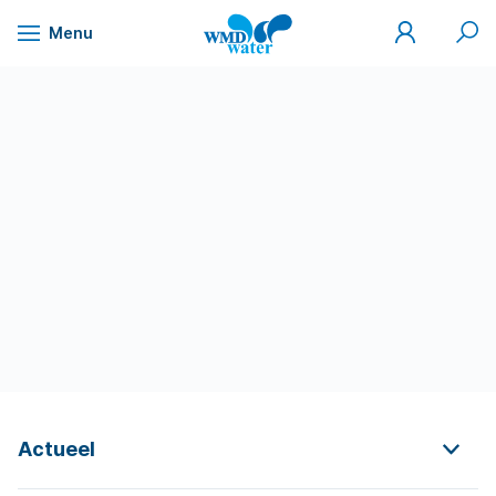
Mijn
Zoek
Menu
WMD
Naar
WMD
Drinkwater
inhoud
Actueel