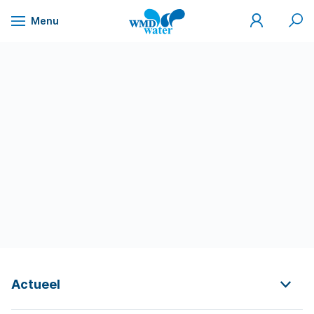
Mijn
Zoek
Menu
WMD
Naar
WMD
Drinkwater
inhoud
Actueel