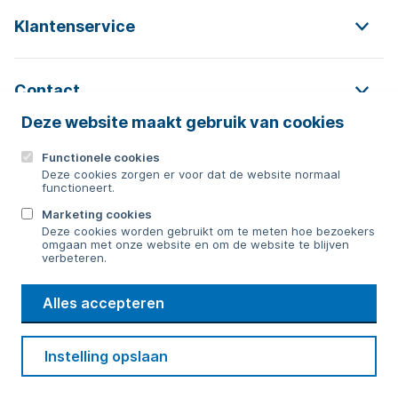
Klantenservice
Contact
Deze website maakt gebruik van cookies
Functionele cookies
Contact
Deze cookies zorgen er voor dat de website normaal
functioneert.
0592 854 550
Marketing cookies
Deze cookies worden gebruikt om te meten hoe bezoekers
Bericht sturen
omgaan met onze website en om de website te blijven
verbeteren.
WMD
Alles accepteren
Drinkwater
Cookie voorkeuren
Voorwaarden
Contact
Beveiliging
Instelling opslaan
Privacy
Disclaimer