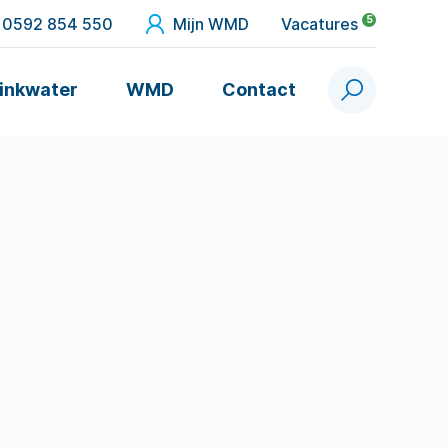
5
0592 854 550
Mijn WMD
Vacatures
inkwater
WMD
Contact
Zoek