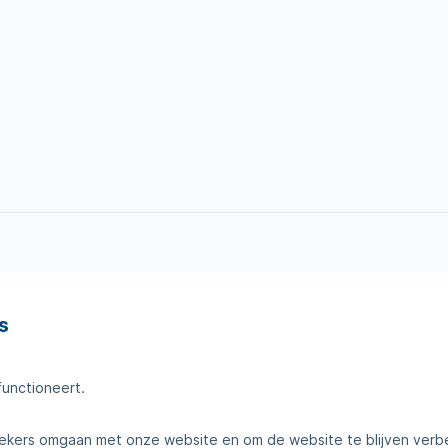
s
en
Tips voor thuis
amheden
Klantenservice
functioneert.
telde vragen
Contact
kers omgaan met onze website en om de website te blijven verb