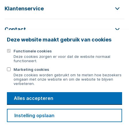
Klantenservice
Contact
Deze website maakt gebruik van cookies
Functionele cookies
Contact
Deze cookies zorgen er voor dat de website normaal
functioneert.
0592 854 550
Marketing cookies
Deze cookies worden gebruikt om te meten hoe bezoekers
Bericht sturen
omgaan met onze website en om de website te blijven
verbeteren.
WMD
Alles accepteren
Drinkwater
Cookie voorkeuren
Voorwaarden
Contact
Beveiliging
Instelling opslaan
Privacy
Disclaimer