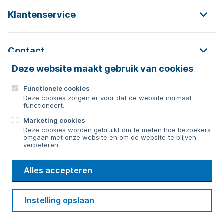
Klantenservice
Contact
Deze website maakt gebruik van cookies
Functionele cookies
Contact
Deze cookies zorgen er voor dat de website normaal
functioneert.
0592 854 550
Marketing cookies
Deze cookies worden gebruikt om te meten hoe bezoekers
Bericht sturen
omgaan met onze website en om de website te blijven
verbeteren.
WMD
Alles accepteren
Drinkwater
Cookie voorkeuren
Voorwaarden
Contact
Beveiliging
Instelling opslaan
Privacy
Disclaimer