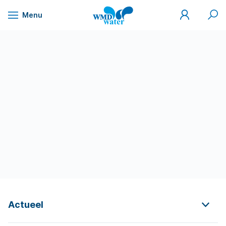
Mijn
Zoek
Menu
WMD
Naar
WMD
Drinkwater
inhoud
Actueel