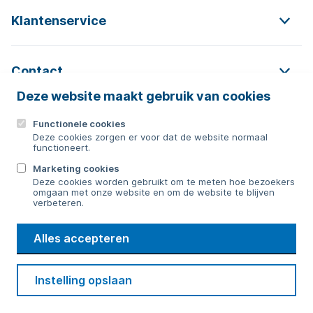
Klantenservice
Contact
Deze website maakt gebruik van cookies
Functionele cookies
Contact
Deze cookies zorgen er voor dat de website normaal
functioneert.
0592 854 550
Marketing cookies
Deze cookies worden gebruikt om te meten hoe bezoekers
Bericht sturen
omgaan met onze website en om de website te blijven
verbeteren.
WMD
Alles accepteren
Drinkwater
Cookie voorkeuren
Voorwaarden
Contact
Beveiliging
Instelling opslaan
Privacy
Disclaimer