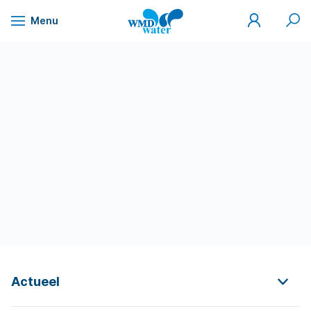
Mijn
Zoek
Menu
WMD
Naar
WMD
Drinkwater
inhoud
Actueel