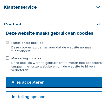
Klantenservice
Contact
Deze website maakt gebruik van cookies
Functionele cookies
Contact
Deze cookies zorgen er voor dat de website normaal
functioneert.
0592 854 550
Marketing cookies
Deze cookies worden gebruikt om te meten hoe bezoekers
Bericht sturen
omgaan met onze website en om de website te blijven
verbeteren.
WMD
Alles accepteren
Drinkwater
Cookie voorkeuren
Voorwaarden
Contact
Beveiliging
Instelling opslaan
Privacy
Disclaimer