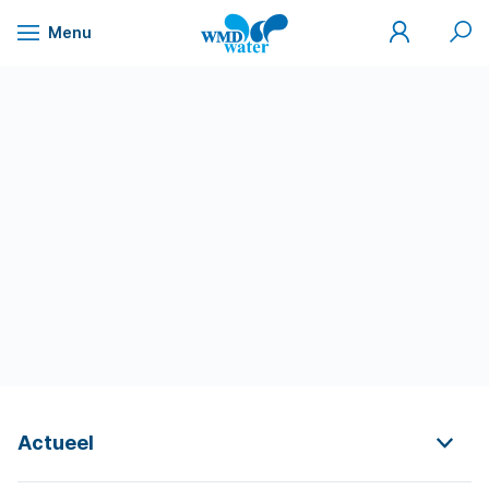
Mijn
Zoek
Menu
WMD
Naar
WMD
Drinkwater
inhoud
Actueel