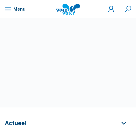
Mijn
Zoek
Menu
WMD
Naar
WMD
Drinkwater
inhoud
Actueel