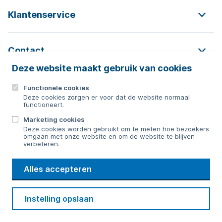
Klantenservice
Contact
Deze website maakt gebruik van cookies
Functionele cookies
Contact
Deze cookies zorgen er voor dat de website normaal
functioneert.
0592 854 550
Marketing cookies
Deze cookies worden gebruikt om te meten hoe bezoekers
Bericht sturen
omgaan met onze website en om de website te blijven
verbeteren.
WMD
Alles accepteren
Drinkwater
Cookie voorkeuren
Voorwaarden
Contact
Beveiliging
Instelling opslaan
Privacy
Disclaimer