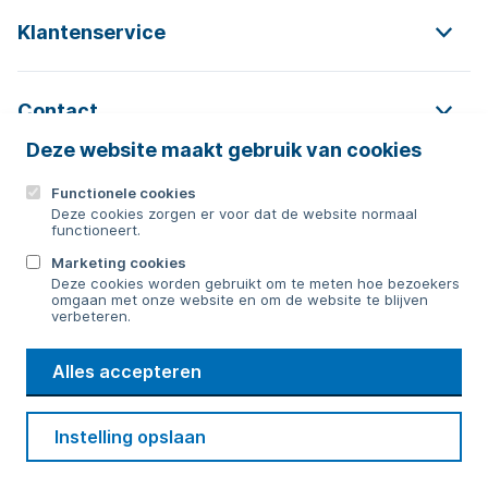
Klantenservice
Contact
Deze website maakt gebruik van cookies
Functionele cookies
Contact
Deze cookies zorgen er voor dat de website normaal
functioneert.
0592 854 550
Marketing cookies
Deze cookies worden gebruikt om te meten hoe bezoekers
Bericht sturen
omgaan met onze website en om de website te blijven
verbeteren.
WMD
Alles accepteren
Drinkwater
Cookie voorkeuren
Voorwaarden
Contact
Beveiliging
Instelling opslaan
Privacy
Disclaimer