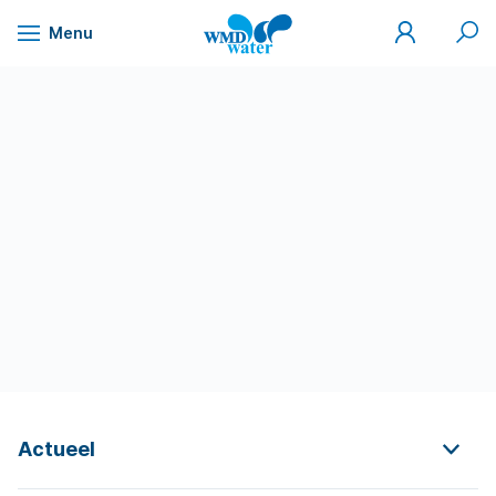
Mijn
Zoek
Menu
WMD
Naar
WMD
Drinkwater
inhoud
Actueel