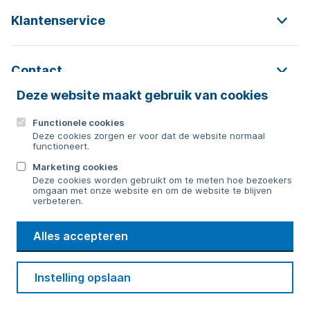
Klantenservice
Contact
Deze website maakt gebruik van cookies
Functionele cookies
Contact
Deze cookies zorgen er voor dat de website normaal
functioneert.
0592 854 550
Marketing cookies
Deze cookies worden gebruikt om te meten hoe bezoekers
Bericht sturen
omgaan met onze website en om de website te blijven
verbeteren.
WMD
Alles accepteren
Drinkwater
Cookie voorkeuren
Voorwaarden
Contact
Beveiliging
Instelling opslaan
Privacy
Disclaimer