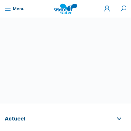
Mijn
Zoek
Menu
WMD
Naar
WMD
Drinkwater
inhoud
Actueel