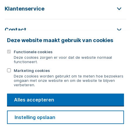
Klantenservice
Contact
Deze website maakt gebruik van cookies
Functionele cookies
Contact
Deze cookies zorgen er voor dat de website normaal
functioneert.
0592 854 550
Marketing cookies
Deze cookies worden gebruikt om te meten hoe bezoekers
Bericht sturen
omgaan met onze website en om de website te blijven
verbeteren.
WMD
Alles accepteren
Drinkwater
Cookie voorkeuren
Voorwaarden
Contact
Beveiliging
Instelling opslaan
Privacy
Disclaimer