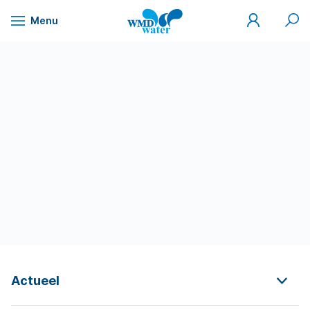
Mijn
Zoek
Menu
WMD
Naar
WMD
Drinkwater
inhoud
Actueel