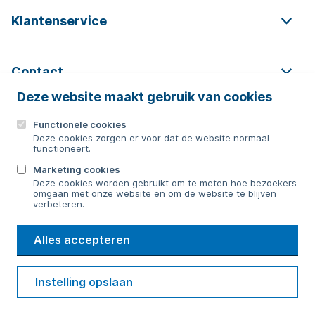
Klantenservice
Contact
Deze website maakt gebruik van cookies
Functionele cookies
Contact
Deze cookies zorgen er voor dat de website normaal
functioneert.
0592 854 550
Marketing cookies
Deze cookies worden gebruikt om te meten hoe bezoekers
Bericht sturen
omgaan met onze website en om de website te blijven
verbeteren.
WMD
Alles accepteren
Drinkwater
Cookie voorkeuren
Voorwaarden
Contact
Beveiliging
Instelling opslaan
Privacy
Disclaimer