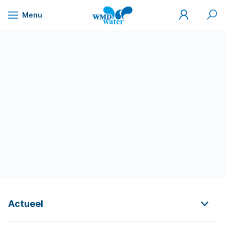
Mijn
Zoek
Menu
WMD
Naar
WMD
Drinkwater
inhoud
Actueel