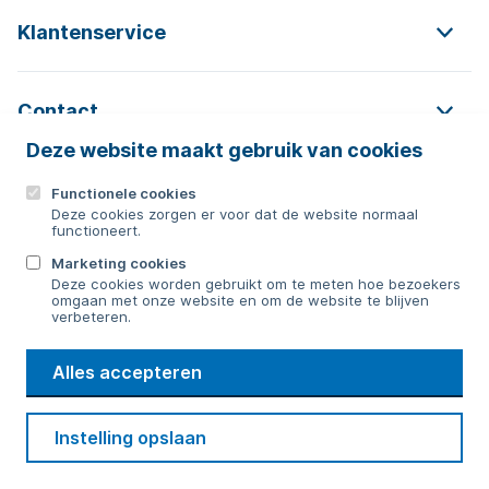
Klantenservice
Contact
Deze website maakt gebruik van cookies
Functionele cookies
Contact
Deze cookies zorgen er voor dat de website normaal
functioneert.
0592 854 550
Marketing cookies
Deze cookies worden gebruikt om te meten hoe bezoekers
Bericht sturen
omgaan met onze website en om de website te blijven
verbeteren.
WMD
Alles accepteren
Drinkwater
Cookie voorkeuren
Voorwaarden
Contact
Beveiliging
Instelling opslaan
Privacy
Disclaimer