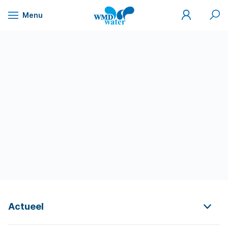
Mijn
Zoek
Menu
WMD
Naar
WMD
Drinkwater
inhoud
Actueel