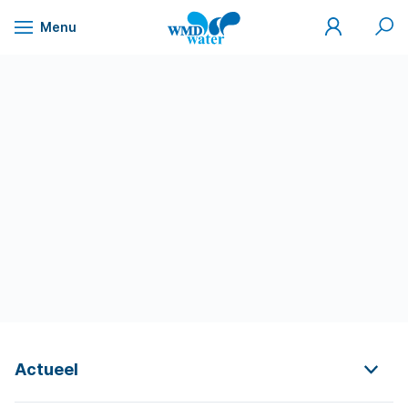
Mijn
Zoek
Menu
WMD
Naar
WMD
Drinkwater
inhoud
Actueel