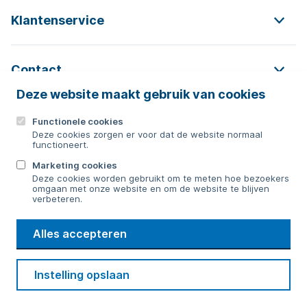
Klantenservice
Contact
Deze website maakt gebruik van cookies
Functionele cookies
Contact
Deze cookies zorgen er voor dat de website normaal
functioneert.
0592 854 550
Marketing cookies
Deze cookies worden gebruikt om te meten hoe bezoekers
Bericht sturen
omgaan met onze website en om de website te blijven
verbeteren.
WMD
Alles accepteren
Drinkwater
Cookie voorkeuren
Voorwaarden
Contact
Beveiliging
Instelling opslaan
Privacy
Disclaimer