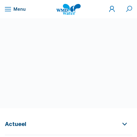
Mijn
Zoek
Menu
WMD
Naar
WMD
Drinkwater
inhoud
Actueel