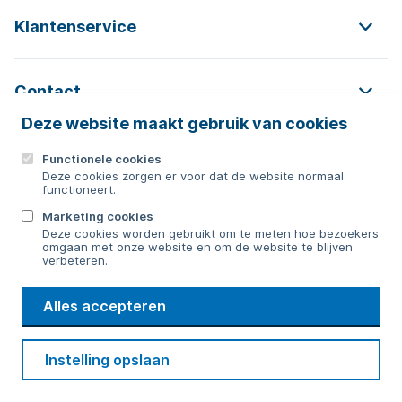
Klantenservice
Contact
Deze website maakt gebruik van cookies
Functionele cookies
Contact
Deze cookies zorgen er voor dat de website normaal
functioneert.
0592 854 550
Marketing cookies
Deze cookies worden gebruikt om te meten hoe bezoekers
Bericht sturen
omgaan met onze website en om de website te blijven
verbeteren.
WMD
Alles accepteren
Drinkwater
Cookie voorkeuren
Voorwaarden
Contact
Beveiliging
Instelling opslaan
Privacy
Disclaimer