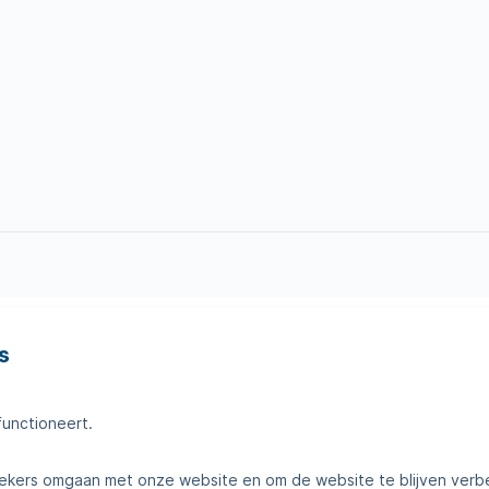
s
en
Tips voor thuis
amheden
Klantenservice
functioneert.
telde vragen
Contact
kers omgaan met onze website en om de website te blijven verb