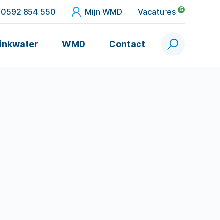
5
0592 854 550
Mijn WMD
Vacatures
inkwater
WMD
Contact
Zoek