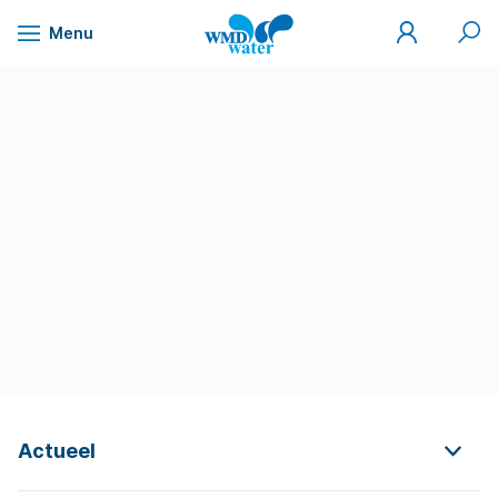
Mijn
Zoek
Menu
WMD
Naar
WMD
Drinkwater
inhoud
Actueel