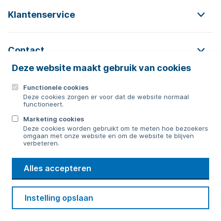
Klantenservice
Contact
Deze website maakt gebruik van cookies
Functionele cookies
Contact
Deze cookies zorgen er voor dat de website normaal
functioneert.
0592 854 550
Marketing cookies
Deze cookies worden gebruikt om te meten hoe bezoekers
Bericht sturen
omgaan met onze website en om de website te blijven
verbeteren.
WMD
Alles accepteren
Drinkwater
Cookie voorkeuren
Voorwaarden
Contact
Beveiliging
Instelling opslaan
Privacy
Disclaimer