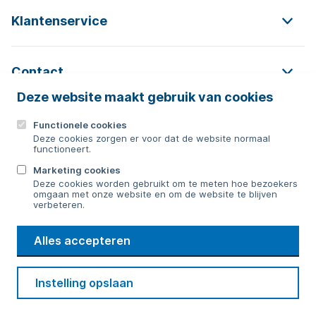
Klantenservice
Contact
Deze website maakt gebruik van cookies
Functionele cookies
Contact
Deze cookies zorgen er voor dat de website normaal
functioneert.
0592 854 550
Marketing cookies
Deze cookies worden gebruikt om te meten hoe bezoekers
Bericht sturen
omgaan met onze website en om de website te blijven
verbeteren.
WMD
Alles accepteren
Drinkwater
Cookie voorkeuren
Voorwaarden
Contact
Beveiliging
Instelling opslaan
Privacy
Disclaimer