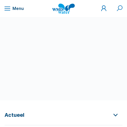
Mijn
Zoek
Menu
WMD
Naar
WMD
Drinkwater
inhoud
Actueel