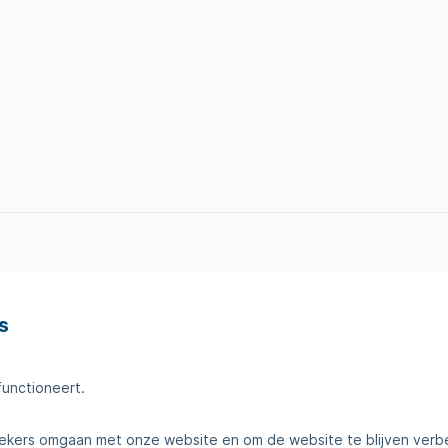
s
en
Tips voor thuis
amheden
Klantenservice
functioneert.
telde vragen
Contact
kers omgaan met onze website en om de website te blijven verb