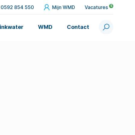
5
0592 854 550
Mijn WMD
Vacatures
inkwater
WMD
Contact
Zoek